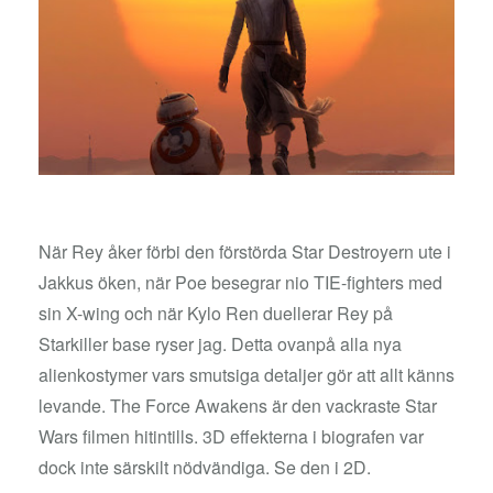
När Rey åker förbi den förstörda Star Destroyern ute i
Jakkus öken, när Poe besegrar nio TIE-fighters med
sin X-wing och när Kylo Ren duellerar Rey på
Starkiller base ryser jag. Detta ovanpå alla nya
alienkostymer vars smutsiga detaljer gör att allt känns
levande. The Force Awakens är den vackraste Star
Wars filmen hitintills. 3D effekterna i biografen var
dock inte särskilt nödvändiga. Se den i 2D.