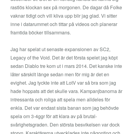
rastlös klockan sex på morgonen. De dagar då Folke
vaknar tidigt och vill kliva upp blir jag glad. Vi sitter
inne i datarummet och tittar på videos och planerar
framtida böcker tillsammans.
Jag har spelat ut senaste expansionen av SC2,
Legacy of the Void. Det är det första spelet jag köpt
sedan Diablo tre kom ut i mars 2014. Det kanske inte
låter särskilt länge sedan men för mig är det en
evighet. Jag tyckte inte att LotV var så bra som jag
hade hoppats att det skulle vara. Kampanjbanorna är
intressanta och roliga att spela men alldeles för
enkla. Det var endast sista banan som jag behövde
spela om 3-4ggr för att klara av på brutal-
svårighetsgraden. Den största besvikelsen var dock
storyn. Karaktärerna utvecklades inte någonting och