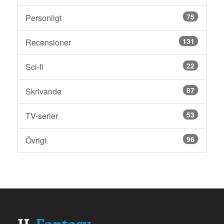
75
Personligt
131
Recensioner
22
Sci-fi
87
Skrivande
53
TV-serier
96
Övrigt