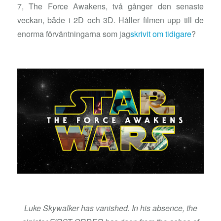
7, The Force Awakens, två gånger den senaste
veckan, både i 2D och 3D. Håller filmen upp till de
enorma förväntningarna som jag
skrivit om tidigare
?
Luke Skywalker has vanished. In his absence, the