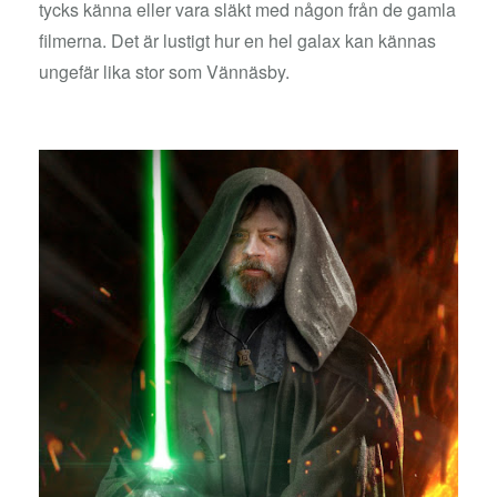
tycks känna eller vara släkt med någon från de gamla
filmerna. Det är lustigt hur en hel galax kan kännas
ungefär lika stor som Vännäsby.