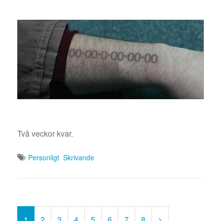
Två veckor kvar.
Personligt
Skrivande
1
2
3
4
5
6
7
8
>