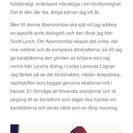
fullständigt, smärtsamt mänskliga i sin ofullkomlighet.
Det är den där råa, ärliga kärnan jag vill åt.
Men till denna Abercrombie-ska själ vill jag addera
en specifik sorts dialogstil, och den lånar jag från
Scott Lynch. Om Abercrombie skapar det unika, det
inre mörkret och de komplexa drivkrafterna, så vill jag
ge karaktärerna den glimten av briljans som jag
minns från Lynchs dialog i Locke Lamoras Lögner.
Jag tänker på de där blixtsnabba, nästan telepatiska,
replikskiften som bygger genuina relationer mitt i
kaoset. En förmåga att förvandla svordomar och rå
jargong till en konstform som säger lika mycket om
karaktärerna och deras värld som en lång monolog.