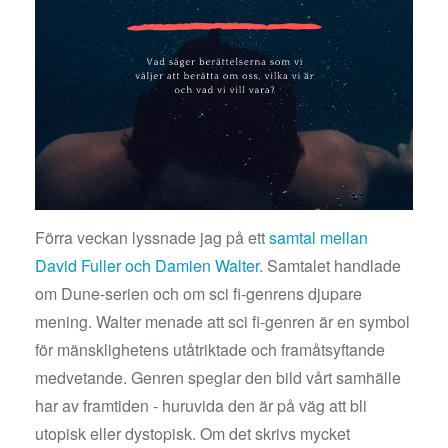
Förra veckan lyssnade jag på ett
samtal mellan
David Fuller och Damien Walter
. Samtalet handlade
om Dune-serien och om sci fi-genrens djupare
mening. Walter menade att sci fi-genren är en symbol
för mänsklighetens utåtriktade och framåtsyftande
medvetande. Genren speglar den bild vårt samhälle
har av framtiden - huruvida den är på väg att bli
utopisk eller dystopisk. Om det skrivs mycket