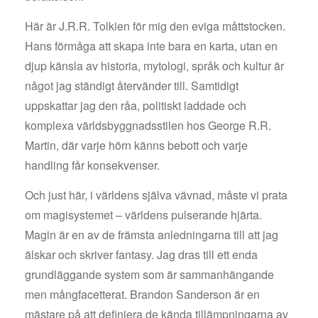
Här är J.R.R. Tolkien för mig den eviga måttstocken.
Hans förmåga att skapa inte bara en karta, utan en
djup känsla av historia, mytologi, språk och kultur är
något jag ständigt återvänder till. Samtidigt
uppskattar jag den råa, politiskt laddade och
komplexa världsbyggnadsstilen hos George R.R.
Martin, där varje hörn känns bebott och varje
handling får konsekvenser.
Och just här, i världens själva vävnad, måste vi prata
om magisystemet – världens pulserande hjärta.
Magin är en av de främsta anledningarna till att jag
älskar och skriver fantasy. Jag dras till ett enda
grundläggande system som är sammanhängande
men mångfacetterat. Brandon Sanderson är en
mästare på att definiera de kända tillämpningarna av