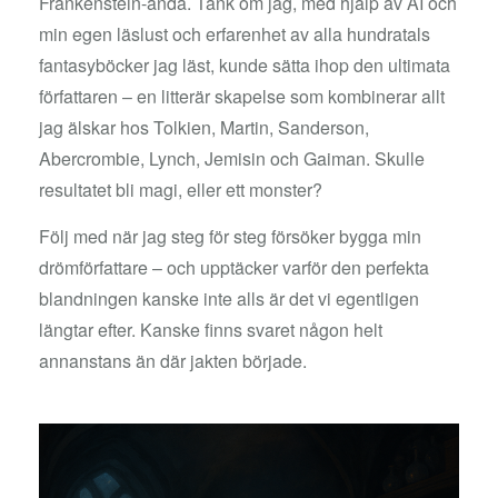
Frankenstein-anda. Tänk om jag, med hjälp av AI och
min egen läslust och erfarenhet av alla hundratals
fantasyböcker jag läst, kunde sätta ihop den ultimata
författaren – en litterär skapelse som kombinerar allt
jag älskar hos Tolkien, Martin, Sanderson,
Abercrombie, Lynch, Jemisin och Gaiman. Skulle
resultatet bli magi, eller ett monster?
Följ med när jag steg för steg försöker bygga min
drömförfattare – och upptäcker varför den perfekta
blandningen kanske inte alls är det vi egentligen
längtar efter. Kanske finns svaret någon helt
annanstans än där jakten började.