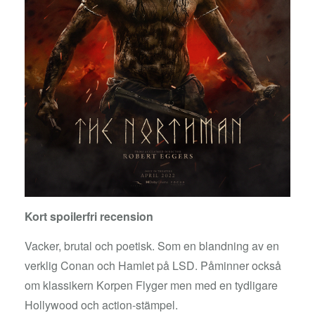
Kort spoilerfri recension
Vacker, brutal och poetisk. Som en blandning av en
verklig Conan och Hamlet på LSD. Påminner också
om klassikern Korpen Flyger men med en tydligare
Hollywood och action-stämpel.