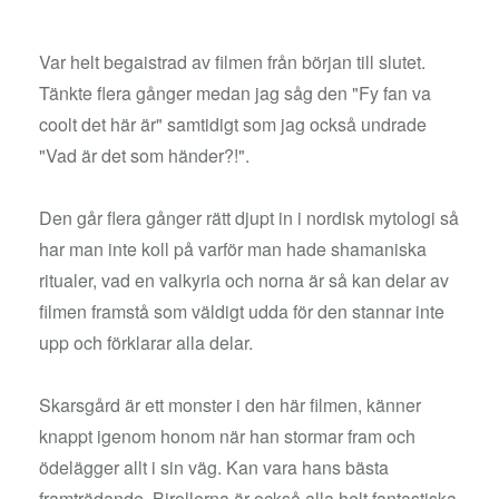
Var helt begaistrad av filmen från början till slutet.
Tänkte flera gånger medan jag såg den "Fy fan va
coolt det här är" samtidigt som jag också undrade
"Vad är det som händer?!".
Den går flera gånger rätt djupt in i nordisk mytologi så
har man inte koll på varför man hade shamaniska
ritualer, vad en valkyria och norna är så kan delar av
filmen framstå som väldigt udda för den stannar inte
upp och förklarar alla delar.
Skarsgård är ett monster i den här filmen, känner
knappt igenom honom när han stormar fram och
ödelägger allt i sin väg. Kan vara hans bästa
framträdande. Birollerna är också alla helt fantastiska