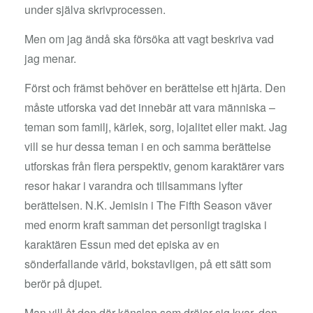
under själva skrivprocessen.
Men om jag ändå ska försöka att vagt beskriva vad
jag menar.
Först och främst behöver en berättelse ett hjärta. Den
måste utforska vad det innebär att vara människa –
teman som familj, kärlek, sorg, lojalitet eller makt. Jag
vill se hur dessa teman i en och samma berättelse
utforskas från flera perspektiv, genom karaktärer vars
resor hakar i varandra och tillsammans lyfter
berättelsen. N.K. Jemisin i The Fifth Season väver
med enorm kraft samman det personligt tragiska i
karaktären Essun med det episka av en
sönderfallande värld, bokstavligen, på ett sätt som
berör på djupet.
Man vill åt den där känslan som dröjer sig kvar, den