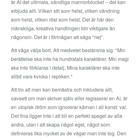
är AI det ultimata, oändliga marmorblocket – det kan
erbjuda allt. Vilken stil som helst, vilken vändning
som helst, vilken röst som helst. Det är här den
mänskliga, kreativa handlingen blir viktigare än
någonsin. Det är i förmågan att säga "nej".
Att våga välja bort. Att medvetet bestämma sig: "Min
berättelse ska inte ha hundratals karaktärer. Min magi
ska inte förklaras i detalj. Mina karaktärer ska inte
alltid vara kvicka i repliken."
Att tro att man kan bemästra och inkludera allt,
oavsett om man skriver själv eller regisserar en AI, är
en utopisk dröm som ignorerar kärnan i all konst: val.
Det fina ligger inte i att bli en perfekt spegel av alla
andra, utan i att skapa något eget, något som
definieras lika mycket av de vägar man inte tog. Den