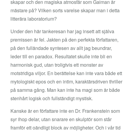
skapar och den magiska atmosfär som Gaiman är
mästare på? Vilken sorts varelse skapar man i detta
litterära laboratorium?
Under den här tankeresan har jag insett att själva
premissen är fel. Jakten på den perfekta författaren,
på den fulländade syntesen av allt jag beundrar,
leder till en paradox. Resultatet skulle inte bli en
harmonisk gud, utan troligtvis ett monster av
motstridiga viljor. En berättelse kan inte vara både ett
mytologiskt epos och en intim, karaktärsdriven thriller
på samma gång. Man kan inte ha magi som är både
stenhårt logisk och fullständigt mystisk.
Kanske är en författare inte en Dr. Frankenstein som
syr ihop delar, utan snarare en skulptör som står
framför ett oändligt block av möjligheter. Och i vår tid