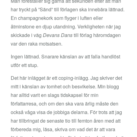
Man föreställer sig gärna att sekunden efter att man
har tryckt på ”Sänd” till förlagen ska innebära lättnad.
En champagnekork som flyger i luften eller
åtminstone en djup utandning. Verkligheten när jag
skickade i väg
Devans Dans
till förlag häromdagen
var den raka motsatsen.
Ingen lättnad. Snarare känslan av att falla handlöst
utför ett stup.
Det här inlägget är ett coping-inlägg. Jag skriver det
mitt i känslan av tomhet och besvikelse. Min blogg
har alltid varit en slags tidskapsel för min
författarresa, och om den ska vara ärlig måste den
också våga visa de jobbiga delarna. För trots att jag
har tillbringat de senaste tio till femton åren med att
förbereda mig, läsa, skriva om vad det är att vara