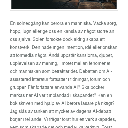
En solnedgång kan beröra en människa. Väcka sorg,
hopp, lugn eller ge oss en känsla av något större än
oss själva. Solen försökte dock aldrig skapa ett
konstverk. Den hade ingen intention, idé eller önskan
att förmedla något. Ändå uppstår känslorna, djupet,
upplevelsen av mening, i mötet mellan fenomenet
och människan som betraktar det. Debatten om AI-
assisterad litteratur fortsätter i tidningar, forum och
grupper. Får författare använda AI? Ska böcker
märkas när AI varit inblandad i skapandet? Kan en
bok skriven med hjälp av AI beröra läsare på riktigt?
Jag slås av tanken att mycket av dagens AI-debatt
börjar i fel ände. Vi frågar först hur ett verk skapades,
vem som skapade det och med vilka verktyg. Först