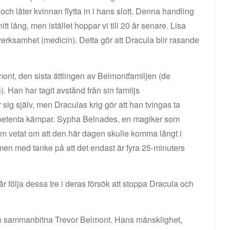
och låter kvinnan flytta in i hans slott. Denna handling
t lång, men istället hoppar vi till 20 år senare. Lisa
 verksamhet (medicin). Detta gör att Dracula blir rasande
.
lmont, den sista ättlingen av Belmontfamiljen (de
 Han har tagit avstånd från sin familjs
 sig själv, men Draculas krig gör att han tvingas ta
ompetenta kämpar. Sypha Belnades, en magiker som
om vetat om att den här dagen skulle komma långt i
 men med tanke på att det endast är fyra 25-minuters
 följa dessa tre i deras försök att stoppa Dracula och
och sammanbitna Trevor Belmont. Hans mänsklighet,