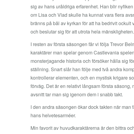
sig av hans uråldriga erfarenhet. Han blir nyfiken 
om Lisa och Vlad skulle ha kunnat vara flera avsnit
bränns på bål av kyrkan för att ha bedrivit ockult
och beslutar sig för att utrota hela mänskligheten
I resten av första säsongen får vi följa Trevor Be
karaktärer man spelar genom Castlevania spelen).
monsterjagande historia och försöker hålla sig för
ställning. Snart slår han följe med två andra k
kontrollerar elementen, och en mystisk krigare s
förväg. Det är en relativt långsam första säsong,
avsnitt tar man sig igenom dem i snabb takt.
I den andra säsongen ökar dock takten när man får
hans helvetesarméer.
Min favorit av huvudkaraktärerna är den bittra 