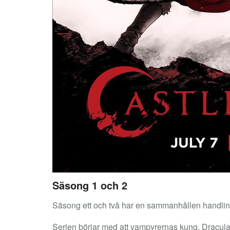
Säsong 1 och 2
Säsong ett och två har en sammanhållen handling
Serien börjar med att vampyrernas kung, Dracula 