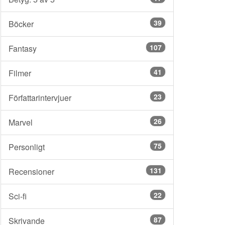
39
Böcker
107
Fantasy
41
Filmer
23
Författarintervjuer
26
Marvel
75
Personligt
131
Recensioner
22
Sci-fi
87
Skrivande