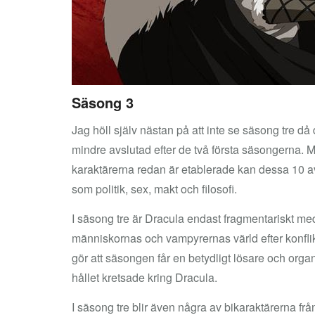
Säsong 3
Jag höll själv nästan på att inte se säsong tre då
mindre avslutad efter de två första säsongerna. M
karaktärerna redan är etablerade kan dessa 10 av
som politik, sex, makt och filosofi.
I säsong tre är Dracula endast fragmentariskt med
människornas och vampyrernas värld efter konflikt
gör att säsongen får en betydligt lösare och org
hållet kretsade kring Dracula.
I säsong tre blir även några av bikaraktärerna fr