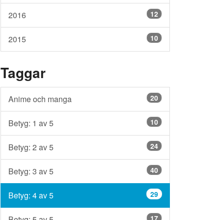
12
2016
10
2015
Taggar
20
Anime och manga
10
Betyg: 1 av 5
24
Betyg: 2 av 5
40
Betyg: 3 av 5
29
Betyg: 4 av 5
17
Betyg: 5 av 5