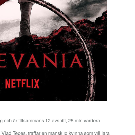
 och är tillsammans 12 avsnitt, 25 min vardera.
Vlad Tepes, träffar en mänsklig kvinna som vill lära