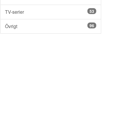
53
TV-serier
96
Övrigt