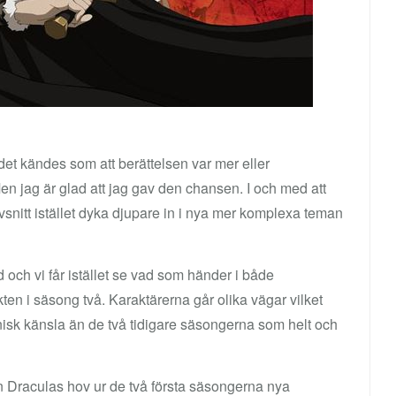
 det kändes som att berättelsen var mer eller
en jag är glad att jag gav den chansen. I och med att
snitt istället dyka djupare in i nya mer komplexa teman
 och vi får istället se vad som händer i både
en i säsong två. Karaktärerna går olika vägar vilket
anisk känsla än de två tidigare säsongerna som helt och
ån Draculas hov ur de två första säsongerna nya