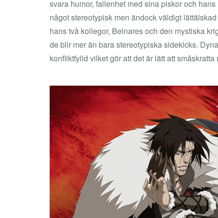
svara humor, fallenhet med sina piskor och hans i
något stereotypisk men ändock väldigt lättälskad 
hans två kollegor, Belnares och den mystiska kr
de blir mer än bara stereotypiska sidekicks. Dyna
konfliktfylld vilket gör att det är lätt att småskra