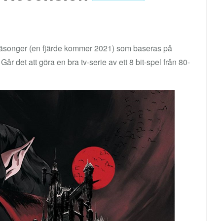
e säsonger (en fjärde kommer 2021) som baseras på
år det att göra en bra tv-serie av ett 8 bit-spel från 80-